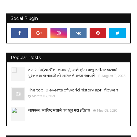
Social Plugin
Popular Posts
તમારા વિદ્યાર્થીના નામવાળું અને ફોટા વાળું સ્ટીકર બનાવો -
પુસ્તકમાં લગાવશો તો બાળકને મજા આવશે
August 11, 2025
The top 10 events of world history april flower!
March 03, 2021
जायफल: स्वादिष्ट मसाले का खून भरा इतिहास
May 09, 2020