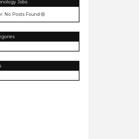
hnology Jobs
or: No Posts Found
egories
s