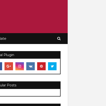
late
al Plugin
ular Posts