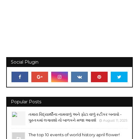
Social Plugin
Popular Posts
તમારા વિદ્યાર્થીના નામવાળું અને ફોટા વાળું સ્ટીકર બનાવો -
પુસ્તકમાં લગાવશો તો બાળકને મજા આવશે
August 11, 2025
The top 10 events of world history april flower!