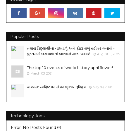
Popular Posts
તમારા વિદ્યાર્થીના નામવાળું અને ફોટા વાળું સ્ટીકર બનાવો -
પુસ્તકમાં લગાવશો તો બાળકને મજા આવશે
August 11, 2025
The top 10 events of world history april flower!
March 03, 2021
जायफल: स्वादिष्ट मसाले का खून भरा इतिहास
May 09, 2020
Technology Jobs
Error: No Posts Found