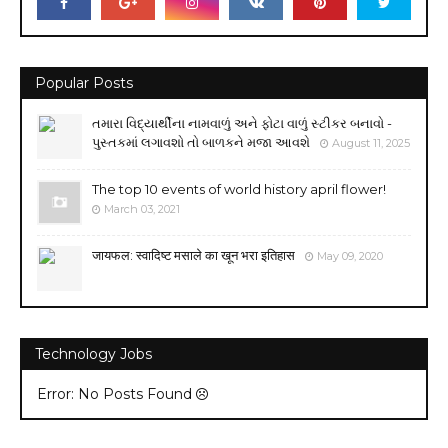
Popular Posts
તમારા વિદ્યાર્થીના નામવાળું અને ફોટા વાળું સ્ટીકર બનાવો -
પુસ્તકમાં લગાવશો તો બાળકને મજા આવશે
August 11, 2025
The top 10 events of world history april flower!
March 03, 2021
जायफल: स्वादिष्ट मसाले का खून भरा इतिहास
May 09, 2020
Technology Jobs
Error: No Posts Found