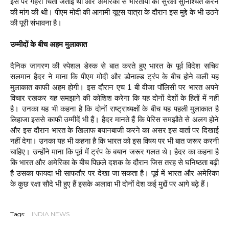
इस पर गहरी चिंता जताई थी और अमेरिका से भारतीयों की सुरक्षा सुनिश्चित करने
की मांग की थी। पीएम मोदी की आगामी यूएस यात्रा के दौरान इस मुद्दे के भी उठने
की पूरी संभावना है।
उम्‍मीदों के बीच अहम मुलाकात
दैनिक जागरण की स्‍पेशल डेस्‍क से बात करते हुए भारत के पूर्व विदेश सचिव
सलमान हैदर ने माना कि पीएम मोदी और डोनाल्‍ड ट्रंप के बीच होने वाली यह
मुलाकात काफी अहम होगी। इस दौरान एच 1 बी वीजा पॉलिसी पर भारत अपने
विचार रखकर यह समझाने की कोशिश करेगा कि यह दोनों देशों के हितों में नहीं
है। उनका यह भी कहना है कि दोनों राष्‍ट्राध्‍यक्षों के बीच यह पहली मुलाकात है
लिहाजा इससे काफी उम्‍मीदें भी हैं। हैदर मानते हैं कि पेरिस समझौते से अलग होने
और इस दौरान भारत के खिलाफ बयानबाजी करने का असर इस वार्ता पर दिखाई
नहीं देगा। उनका यह भी कहना है कि भारत को इस विषय पर भी बात जरूर करनी
चाहिए। उन्‍होंने माना कि पूर्व में ट्रंप के बयान जरूर गलत थे। हैदर का कहना है
कि भारत और अमेरिका के बीच पिछले दशक के दौरान जिस तरह से घनिष्‍ठता बढ़ी
है उसका फायदा भी साफतौर पर देखा जा सकता है। पूर्व में भारत और अमेरिका
के कुछ रक्षा सौदे भी हुए हैं इसके अलावा भी दोनों देश कई मुद्दों पर आगे बढ़े हैं।
Tags:
INDIA NEWS