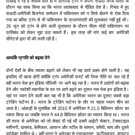
दिखाई दे रहे हैं क्‍योंकि हाल ही में डोनाल्‍ड ट्रंप ने अपनी सऊदी अरब यात्रा के
दौरान यह साफ किया था कि भारत आतंकवाद से पीडि़त देश है। रियाद में हुए
सऊदी-अमेरिकी बिजनेस सम्‍मेलन में पाकिस्‍तान को न सिर्फ बोलने से रोक दिया
गया था बल्कि ट्रंप से भी पाकिस्‍तान के प्रधानमंत्री की मुलाकात नहीं हुई थी।
26 जून को ट्रंप से होने वाली मुलाकात के दौरान पीएम मोदी पाकिस्‍तान पर
प्रतिबंध को लेकर मुद्दा उठा सकते हैं। इस तरह की मांग कई बार अमेरिकी
सीनेटर्स द्वारा भी की जाती रही है।
आथर्कि प्रगति को बढ़ावा देने
दोनों देशों के बीच व्‍यापार बढ़ाने को लेकर भी यह वार्ता अहम होने वाली है। यह
इसलिए भी खास होगी क्‍योंकि ट्रंप अमेरिकी फर्स्‍ट की जिस नीति पर चल रहे हैं
वही भारत मेक इन इंडिया पॉलिसी पर आगे बढ़ रहा है। भारत में उद्योगों को बढ़ावा
देने और स्‍वदेशी तकनीक के दम पर आगे बढ़ने का दूसरा नाम मेक इन इंडिया है।
यहां पर ध्‍यान देने वाली बात यह भी है कि अमेरिका भारत का दूसरा सबसे बड़ा
ट्रेडिंग पार्टनर है। भारत के ट्रेडिंग पार्टनर के तौर पर पहला स्‍थान चीन का
आता है। आंकड़ों के मुताबिक वर्ष 2015 में अमेरिका ने 21.5 बिलियन डॉलर का
व्‍यापर किया था जबकि भारत ने 44.8 बिलियन डॉलर का व्‍यापार किया था। भारत
की तरफ से अमेरिका को जो सेवाएं दी गई थीं उसमें आईटी सेक्‍टर, टेक्‍सटाइल
मशीनरी, डायमंड, केमिकल, आयरन और स्‍टील के सामान, कॉफी, चाय और दूसरे
प्रोडेक्‍ट शामिल थे। वहीं भारत ने अमेरका से एयरक्राफ्ट, फर्टीलाइजर, कंप्‍यूटर