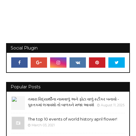
Social Plugin
Popular Posts
તમારા વિદ્યાર્થીના નામવાળું અને ફોટા વાળું સ્ટીકર બનાવો -
પુસ્તકમાં લગાવશો તો બાળકને મજા આવશે
August 11, 2025
The top 10 events of world history april flower!
March 03, 2021