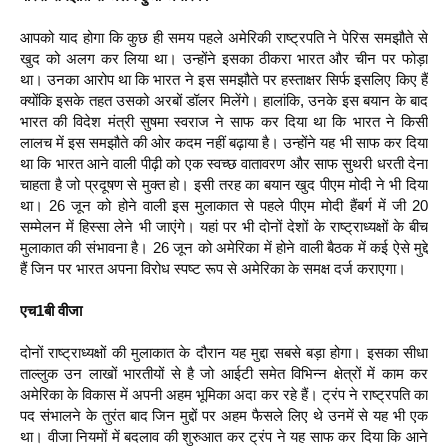
आपको याद होगा कि कुछ ही समय पहले अमेरिकी राष्‍ट्रपति ने पेरिस समझौते से
खुद को अलग कर लिया था। उन्‍होंने इसका ठीकरा भारत और चीन पर फोड़ा
था। उनका आरोप था कि भारत ने इस समझौते पर हस्‍ताक्षर सिर्फ इसलिए किए हैं
क्‍योंकि इसके तहत उसको अरबों डॉलर मिलेंगे। हालांकि, उनके इस बयान के बाद
भारत की विदेश मंत्री सुषमा स्‍वराज ने साफ कर दिया था कि भारत ने किसी
लालच में इस समझौते की ओर कदम नहीं बढ़ाया है। उन्‍होंने यह भी साफ कर दिया
था कि भारत आने वाली पीढ़ी को एक स्‍वच्‍छ वातावरण और साफ सुथरी धरती देना
चाहता है जो प्रदूषण से मुक्‍त हो। इसी तरह का बयान खुद पीएम मोदी ने भी दिया
था। 26 जून को होने वाली इस मुलाकात से पहले पीएम मोदी हैंबर्ग में जी 20
सम्‍मेलन में हिस्‍सा लेने भी जाएंगे। यहां पर भी दोनों देशों के राष्‍ट्राध्‍यक्षों के बीच
मुलाकात की संभावना है। 26 जून को अमेरिका में होने वाली बैठक में कई ऐसे मुद्दे
हैं जिन पर भारत अपना विरोध स्‍पष्‍ट रूप से अमेरिका के समक्ष दर्ज कराएगा।
एच1बी वीजा
दोनों राष्‍ट्राध्‍यक्षों की मुलाकात के दौरान यह मुद्दा सबसे बड़ा होगा। इसका सीधा
ताल्‍लुक उन लाखों भारतीयों से है जो आईटी समेत विभिन्‍न क्षेत्रों में काम कर
अमेरिका के विकास में अपनी अहम भूमिका अदा कर रहे हैं। ट्रंप ने राष्‍ट्रपति का
पद संभालने के तुरंत बाद जिन मुद्दों पर अहम फैसले लिए थे उनमें से यह भी एक
था। वीजा नियमों में बदलाव की शुरुआत कर ट्रंप ने यह साफ कर दिया कि आने