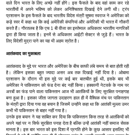
वाले दिन भारत के लिए अच्‍छे नहीं होंगे। इस फैसले के बाद वहां काम कर रहे
भारतीयों में अपने भविष्‍य को लेकर अनिश्चितता दिखाई देने लगी थी। ट्रंप
प्रशासन के इस फैसले के बाद भारतीय विदेश मंत्री सुषमा स्‍वराज ने अमेरिका को
कड़े स्‍वर में कहा था कि कई अमेरिकी कंपनियां और अमेरिकी भी भारत में नौकरी
करते हैं। गौरतलब है कि एच 1 बी वीजा का इस्‍तेमाल अधिकतर भारतीय नागरिकों
द्वारा ही किया जाता है। इनमें से अधिकतर आईटी सेक्‍टर से जुड़े हैं। भारत के
लिए विदेशी मुद्रा पाने का यह भी अहम स्रोत है।
आतंकवाद का मुकाबला
आतंकवाद के मुद्दे पर भारत और अमेरिका के बीच काफी लंबे समय से बात होती रही
है। लेकिन इसका बहुत ज्‍यादा असर अब तक दिखाई नहीं दिया है। ओबामा
प्रशासन के दौरान भी इस मुद्दे पर कई बार बातचीत हुई थी, इसके बाद भी
अमेरिका ने पाकिस्‍तान को फंड देना बंद नहीं किया। हक्‍कानी नेटवर्क के नाम पर
अरबों का फंड पाने वाला पाकिस्‍तान आज भी आतंकियों के लिए सुरक्षित पनाहगाह
बना हुआ है। इसका जीता जागता उदाहरण हाल ही में वैश्विक मंच पर पाकिस्‍तान
के मंत्री द्वारा दिया गया वह बयान है जिसमें उन्‍होंने कहा था कि आतंकी मुल्‍ला उमर
कभी भी पाकिस्‍तान से बाहर नहीं गया है।
उनके इस बयान ने यह साबित कर दिया कि पाकिस्‍तान किस तरह से आतंकियों को
अपने यहां पर न सिर्फ सुरक्षित पनाह देता है बल्कि उन्‍हें आतंकी नहीं समाज सेवक
मानता है। इस बार भारत को इस दिशा में प्रगति होने के कुछ आसार इसलिए भी