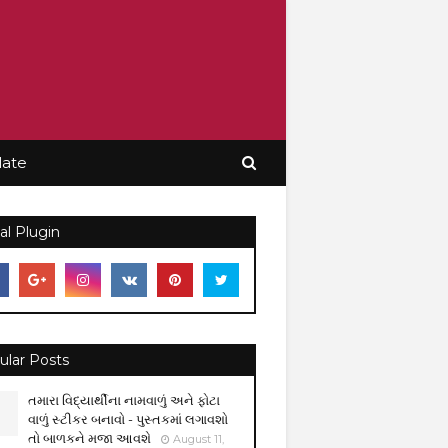
late
al Plugin
ular Posts
તમારા વિદ્યાર્થીના નામવાળું અને ફોટા
વાળું સ્ટીકર બનાવો - પુસ્તકમાં લગાવશો
તો બાળકને મજા આવશે
August 11,