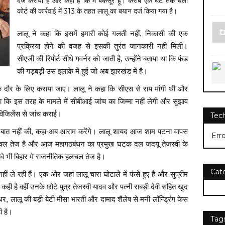
दर्ज कराया है और कहा है कि मैं बेकसूर हूं। करीब एक घंटे तक चली
कोर्ट की कार्रवाई में 313 के तहत लालू का बयान दर्ज किया गया है।
लालू ने कहा कि इसमें हमारी कोई गलती नहीं, निकासी की एक
प्रक्रिया होने की वजह से इसकी तुरंत जानकारी नहीं मिली।
सीएजी की रिपोर्ट सीधे गवर्नर को जाती है, उन्होंने बताया था कि फंड
की गड़बड़ी उस इलाके में हुई जो अब झारखंड में है।
े दौर के लिए कराया जाए। लालू ने कहा कि सीएस से राय मांगी थी और
ा कि इस तरह के मामले में सीबीआई जांच का जिम्मा नहीं लेगी और सुझाव
विजिलेंस से जांच कराई।
Tec
ोई बात नहीं की, कहा-अब आराम करेंगे। लालू शायद आज शाम पटना वापस
Err
 हलचल तेज है और आज महागठबंधन का प्रमुख घटक दल जदयू तेजस्वी के
वे भी बिहार मे राजनीतिक हलचल तेज है।
Cat
ं ले रही हैं। एक ओर जहां लालू चारा घोटाले में फंसे हुए हैं और सुप्रीम
 कही है वहीं उनके छोटे पुत्र तेजस्वी यादव और पत्नी राबड़ी देवी सहित खुद
र, लालू की बड़ी बेटी मीसा भारती और दामाद शैलेष से मनी लॉन्ड्रिंग केस
ी है।
Tag