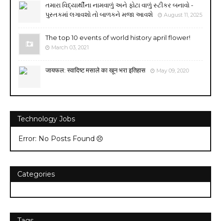
તમારા વિદ્યાર્થીના નામવાળું અને ફોટા વાળું સ્ટીકર બનાવો -
પુસ્તકમાં લગાવશો તો બાળકને મજા આવશે
August 11, 2025
The top 10 events of world history april flower!
March 03, 2021
जायफल: स्वादिष्ट मसाले का खून भरा इतिहास
May 09, 2020
Technology Jobs
Error: No Posts Found
Categories
Tags