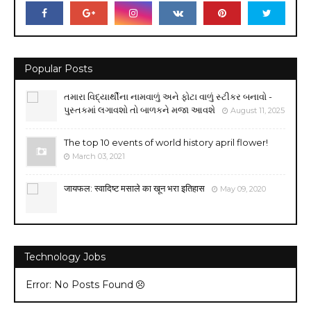
Popular Posts
તમારા વિદ્યાર્થીના નામવાળું અને ફોટા વાળું સ્ટીકર બનાવો -
પુસ્તકમાં લગાવશો તો બાળકને મજા આવશે
August 11, 2025
The top 10 events of world history april flower!
March 03, 2021
जायफल: स्वादिष्ट मसाले का खून भरा इतिहास
May 09, 2020
Technology Jobs
Error: No Posts Found