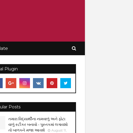
late
al Plugin
ular Posts
તમારા વિદ્યાર્થીના નામવાળું અને ફોટા
વાળું સ્ટીકર બનાવો - પુસ્તકમાં લગાવશો
તો બાળકને મજા આવશે
August 11,