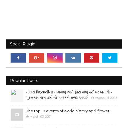
Social Plugin
Popular Posts
તમારા વિદ્યાર્થીના નામવાળું અને ફોટા વાળું સ્ટીકર બનાવો -
પુસ્તકમાં લગાવશો તો બાળકને મજા આવશે
August 11, 2025
The top 10 events of world history april flower!
March 03, 2021