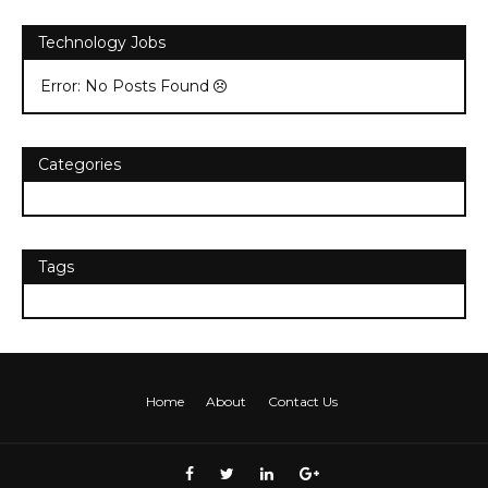
Technology Jobs
Error: No Posts Found
Categories
Tags
Home
About
Contact Us