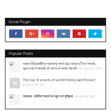
Social Plugin
Popular Posts
તમારા વિદ્યાર્થીના નામવાળું અને ફોટા વાળું સ્ટીકર બનાવો -
પુસ્તકમાં લગાવશો તો બાળકને મજા આવશે
August 11, 2025
The top 10 events of world history april flower!
March 03, 2021
जायफल: स्वादिष्ट मसाले का खून भरा इतिहास
May 09, 2020