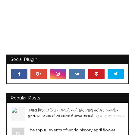
Social Plugin
Popular Posts
તમારા વિદ્યાર્થીના નામવાળું અને ફોટા વાળું સ્ટીકર બનાવો -
પુસ્તકમાં લગાવશો તો બાળકને મજા આવશે
August 11, 2025
The top 10 events of world history april flower!