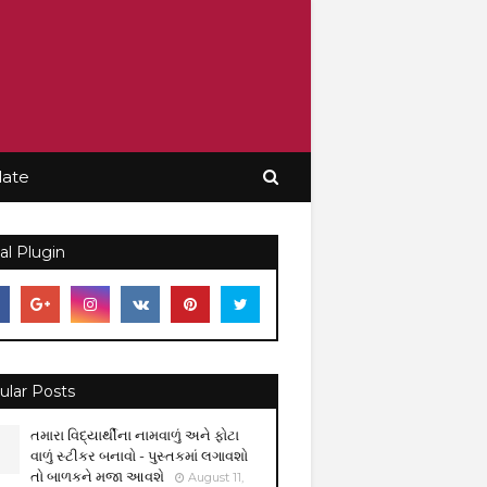
late
al Plugin
ular Posts
તમારા વિદ્યાર્થીના નામવાળું અને ફોટા
વાળું સ્ટીકર બનાવો - પુસ્તકમાં લગાવશો
તો બાળકને મજા આવશે
August 11,