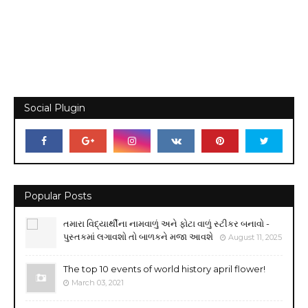
Social Plugin
Popular Posts
તમારા વિદ્યાર્થીના નામવાળું અને ફોટા વાળું સ્ટીકર બનાવો -
પુસ્તકમાં લગાવશો તો બાળકને મજા આવશે
August 11, 2025
The top 10 events of world history april flower!
March 03, 2021