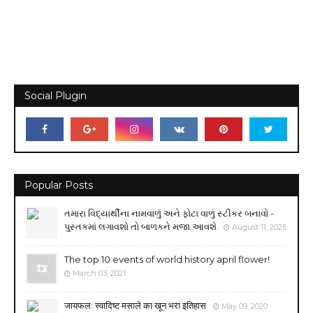
Social Plugin
Popular Posts
તમારા વિદ્યાર્થીના નામવાળું અને ફોટા વાળું સ્ટીકર બનાવો -
પુસ્તકમાં લગાવશો તો બાળકને મજા આવશે
August 11, 2025
The top 10 events of world history april flower!
March 03, 2021
जायफल: स्वादिष्ट मसाले का खून भरा इतिहास
May 09, 2020