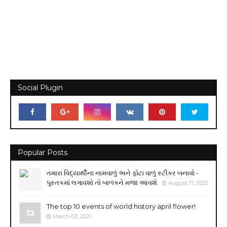
Social Plugin
Popular Posts
તમારા વિદ્યાર્થીના નામવાળું અને ફોટા વાળું સ્ટીકર બનાવો -
પુસ્તકમાં લગાવશો તો બાળકને મજા આવશે
August 11, 2025
The top 10 events of world history april flower!
March 03, 2021