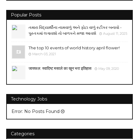
Popular Posts
તમારા વિદ્યાર્થીના નામવાળું અને ફોટા વાળું સ્ટીકર બનાવો -
પુસ્તકમાં લગાવશો તો બાળકને મજા આવશે
August 11, 2025
The top 10 events of world history april flower!
March 03, 2021
जायफल: स्वादिष्ट मसाले का खून भरा इतिहास
May 09, 2020
Technology Jobs
Error: No Posts Found
Categories