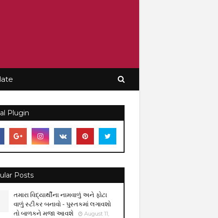
late
al Plugin
ular Posts
તમારા વિદ્યાર્થીના નામવાળું અને ફોટા
વાળું સ્ટીકર બનાવો - પુસ્તકમાં લગાવશો
તો બાળકને મજા આવશે
August 11,