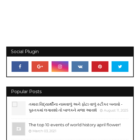
Social Plugin
Popular Posts
તમારા વિદ્યાર્થીના નામવાળું અને ફોટા વાળું સ્ટીકર બનાવો -
પુસ્તકમાં લગાવશો તો બાળકને મજા આવશે
August 11, 2025
The top 10 events of world history april flower!
March 03, 2021