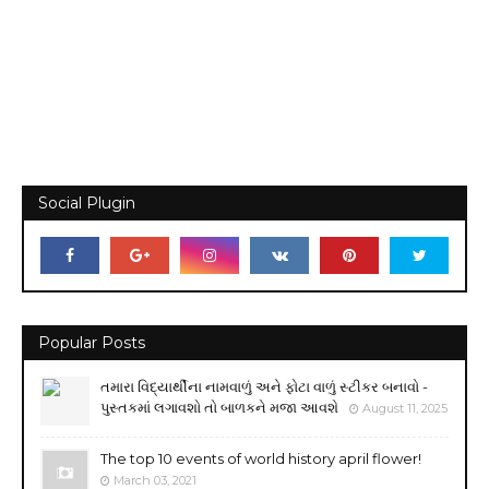
Social Plugin
Popular Posts
તમારા વિદ્યાર્થીના નામવાળું અને ફોટા વાળું સ્ટીકર બનાવો -
પુસ્તકમાં લગાવશો તો બાળકને મજા આવશે
August 11, 2025
The top 10 events of world history april flower!
March 03, 2021