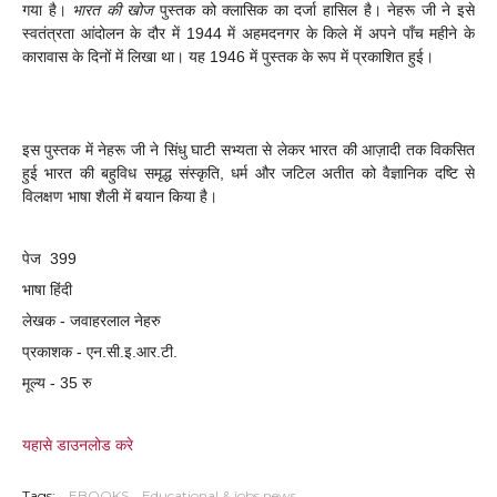
गया है।
भारत की खोज
पुस्‍तक को क्‍लासिक का दर्जा हासिल है। नेहरू जी ने इसे
स्‍वतंत्रता आंदोलन के दौर में 1944 में अहमदनगर के किले में अपने पाँच महीने के
कारावास के दिनों में लिखा था। यह 1946 में पुस्‍तक के रूप में प्रकाशित हुई।
इस पुस्‍तक में नेहरू जी ने सिंधु घाटी सभ्‍यता से लेकर भारत की आज़ादी तक विकसित
हुई भारत की बहुविध समृद्ध संस्‍कृति, धर्म और जटिल अतीत को वैज्ञानिक दष्टि से
विलक्षण भाषा शैली में बयान किया है।
पेज 399
भाषा हिंदी
लेखक - जवाहरलाल नेहरु
प्रकाशक - एन.सी.इ.आर.टी.
मूल्य - 35 रु
यहासे डाउनलोड करे
Tags:
EBOOKS
Educational & jobs news