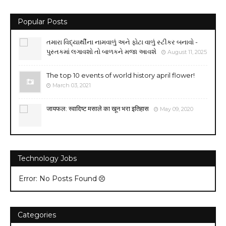
Popular Posts
તમારા વિદ્યાર્થીના નામવાળું અને ફોટા વાળું સ્ટીકર બનાવો -
પુસ્તકમાં લગાવશો તો બાળકને મજા આવશે
August 11, 2025
The top 10 events of world history april flower!
March 03, 2021
जायफल: स्वादिष्ट मसाले का खून भरा इतिहास
May 09, 2020
Technology Jobs
Error: No Posts Found
Categories