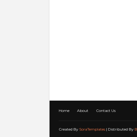
Home
About
Contact Us
Created By
SoraTemplates
| Distributed By
B