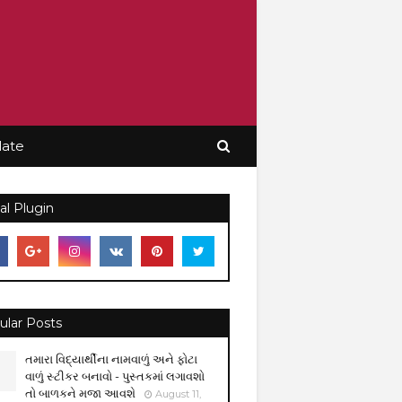
late
al Plugin
ular Posts
તમારા વિદ્યાર્થીના નામવાળું અને ફોટા
વાળું સ્ટીકર બનાવો - પુસ્તકમાં લગાવશો
તો બાળકને મજા આવશે
August 11,