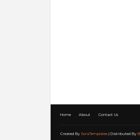
Home
About
Contact Us
Created By
SoraTemplates
| Distributed By
B