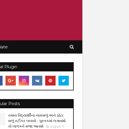
late
al Plugin
ular Posts
તમારા વિદ્યાર્થીના નામવાળું અને ફોટા
વાળું સ્ટીકર બનાવો - પુસ્તકમાં લગાવશો
તો બાળકને મજા આવશે
August 11,