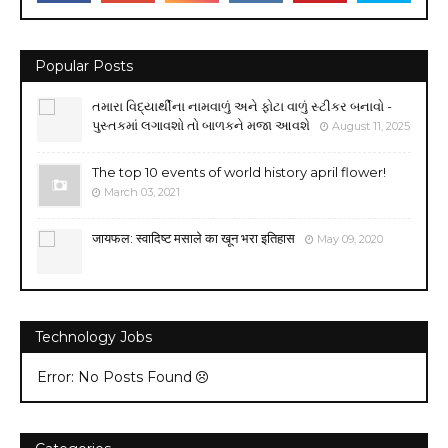
Popular Posts
તમારા વિદ્યાર્થીના નામવાળું અને ફોટા વાળું સ્ટીકર બનાવો -
પુસ્તકમાં લગાવશો તો બાળકને મજા આવશે
August 11, 2025
The top 10 events of world history april flower!
March 03, 2021
जायफल: स्वादिष्ट मसाले का खून भरा इतिहास
May 09, 2020
Technology Jobs
Error: No Posts Found