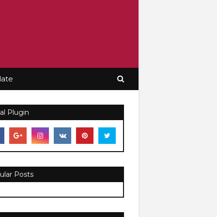
late
al Plugin
ular Posts