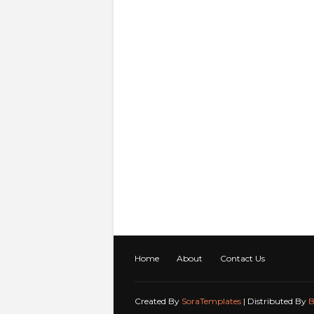
Home
About
Contact Us
Created By
SoraTemplates
| Distributed By
B