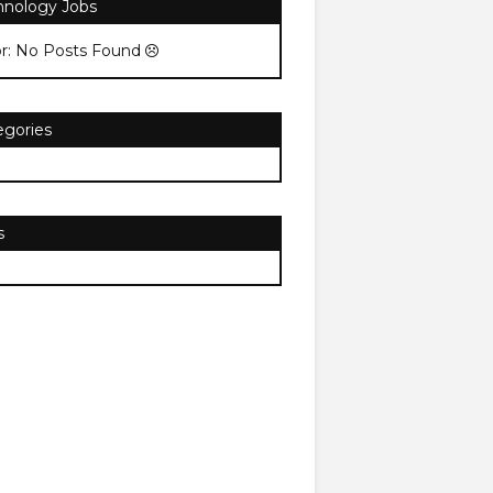
hnology Jobs
or: No Posts Found
egories
s