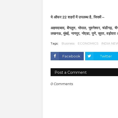
ये ऑफर 22 शहरों में उपलब्‍ध है, जिसमें –
अहमदाबाद, बेंगलुरु, भोपाल, भुवनेश्‍वर, चंडीगढ़, चैन
लखनऊ, मुंबई, नागपुर, नोएडा, पुणे, सूरत, वड़ोदरा
Tags:
Business
ECONOMICS
INDIA NE
Facebook
Twitter
Post a Comment
0 Comments