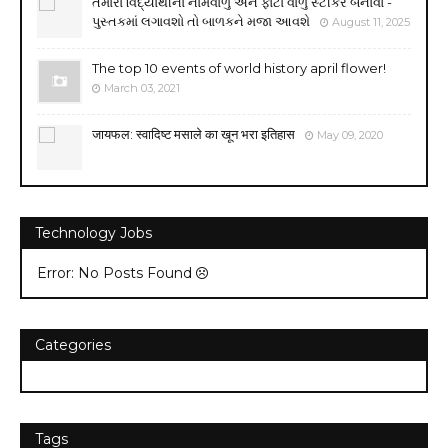
તમારા વિદ્યાર્થીના નામવાળું અને ફોટા વાળું સ્ટીકર બનાવો -
પુસ્તકમાં લગાવશો તો બાળકને મજા આવશે
August 11, 2025
The top 10 events of world history april flower!
March 03, 2021
जायफल: स्वादिष्ट मसाले का खून भरा इतिहास
May 09, 2020
Technology Jobs
Error: No Posts Found
Categories
Tags